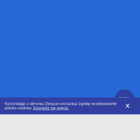
FILTRY
Korzystając z serwisu Zleca.pl wyrażasz zgodę na stosowanie
X
plików cookies.
Dowiedz się więcej.
Zleca.pl
Śląskie
Chorzów
Graficy komputerowi