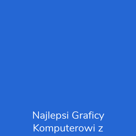
Najlepsi Graficy
Komputerowi z