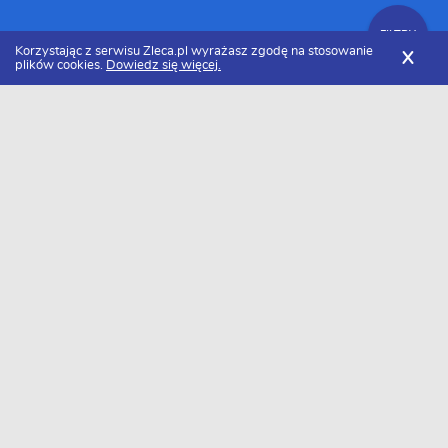
FILTRY
Korzystając z serwisu Zleca.pl wyrażasz zgodę na stosowanie
X
plików cookies.
Dowiedz się więcej.
Zleca.pl
Lubuskie
Zielona Góra
Graficy komputerowi
FILTRY
Grafik komputerowy Zielona Góra -
Ranking 2026
Dołączyło do nas już 13 grafików komputerowych z miasta
Zielona Góra. Wybierz spośród profili kandydatów najlepszego
wykonawcę. Oto ranking najlepszych grafików komputerowych z
miasta Zielona Góra w 2026 roku.
OffBeat Studio