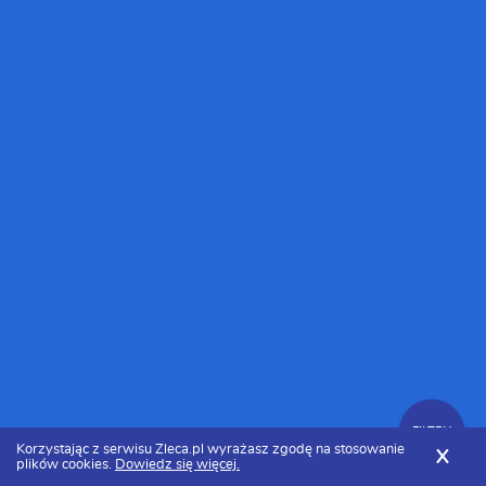
FILTRY
Korzystając z serwisu Zleca.pl wyrażasz zgodę na stosowanie
X
plików cookies.
Dowiedz się więcej.