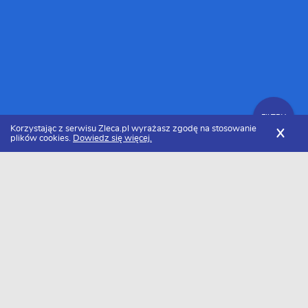
FILTRY
Korzystając z serwisu Zleca.pl wyrażasz zgodę na stosowanie
X
plików cookies.
Dowiedz się więcej.
Zleca.pl
Warmińsko-mazurskie
Graficy komputerowi
FILTRY
Grafik komputerowy Olsztyn - Ranking
2026
Dołączyło do nas już 21 grafików komputerowych z Olsztyna.