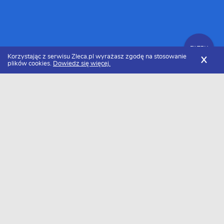
FILTRY
Korzystając z serwisu Zleca.pl wyrażasz zgodę na stosowanie
X
plików cookies.
Dowiedz się więcej.
Zleca.pl
Cennik usług graficznych
Projekt ulotka czterostronna
FILTRY
Ile kosztuje projekt ulotka czterostronna w
2026 roku?
Za projekt ulotka czterostronna zapłacimy około 354 zł/szt.. Należy
pamiętać, że cena może się różnić w zależności od rejonu.
Minimalna kwota jaką będziemy musieli zapłacić to około 254
zł/szt., a maksymalna 455 zł/szt..