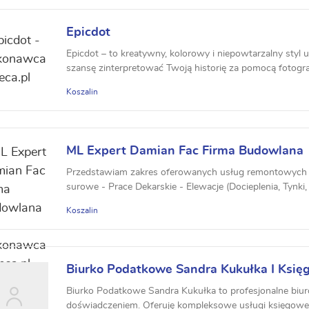
Epicdot
Epicdot – to kreatywny, kolorowy i niepowtarzalny styl us
szansę zinterpretować Twoją historię za pomocą fotografi
Koszalin
ML Expert Damian Fac Firma Budowlana
Przedstawiam zakres oferowanych usług remontowych 
surowe - Prace Dekarskie - Elewacje (Docieplenia, Tynki, 
Koszalin
Biurko Podatkowe Sandra Kukułka I Księg
Rachunkowe
Biurko Podatkowe Sandra Kukułka to profesjonalne biu
doświadczeniem. Oferuję kompleksowe usługi księgowe st