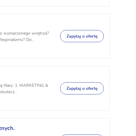
ego wymarzonego wnętrza?
Zapytaj o ofertę
esjonalizmu? Do...
ię filary: 1. MARKETING &
Zapytaj o ofertę
skutecz...
znych.