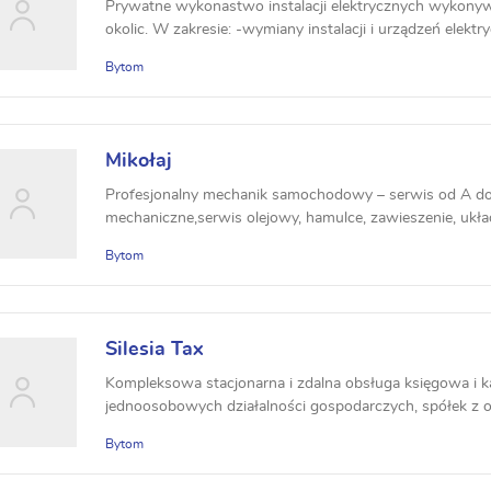
Prywatne wykonastwo instalacji elektrycznych wykonyw
okolic. W zakresie: -wymiany instalacji i urządzeń elektr
Bytom
Mikołaj
Profesjonalny mechanik samochodowy – serwis od A d
mechaniczne,serwis olejowy, hamulce, zawieszenie, uk
przygotowanie do pr...
Bytom
Silesia Tax
Kompleksowa stacjonarna i zdalna obsługa księgowa i
jednoosobowych działalności gospodarczych, spółek z 
odpowiedzialnością...
Bytom