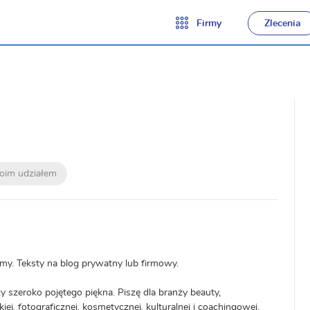
Firmy
Zlecenia
moim udziałem
irmy. Teksty na blog prywatny lub firmowy.
zy szeroko pojętego piękna. Piszę dla branży beauty,
iej, fotograficznej, kosmetycznej, kulturalnej i coachingowej.