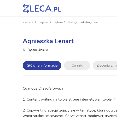
Zleca.pl
Śląskie
Bytom
Usługi marketingowe
Agnieszka Lenart
Bytom, śląskie
Główne informacje
Cennik
Zlecenia z 
Co mogę Ci zaoferować?
1. Content writing na twoją stronę internetową i twojej f
2. Copywriting specjalizujący się w tematyce, która dotyc
wnętrzarskiej, medycznej, florystycznej, modowej, fryzjersk