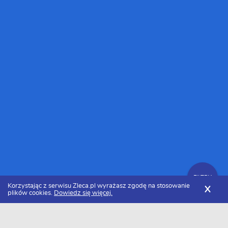
FILTRY
Korzystając z serwisu Zleca.pl wyrażasz zgodę na stosowanie
X
plików cookies.
Dowiedz się więcej.
Zleca.pl
Śląskie
Rybnik
Firmy