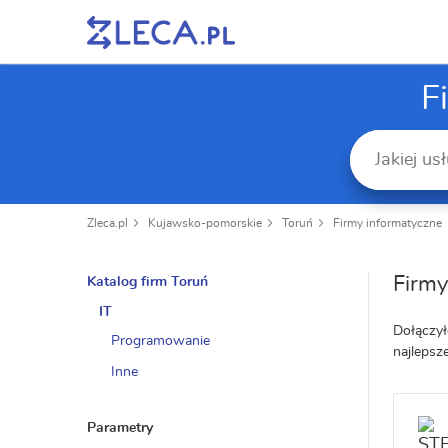
F
Zleca.pl
Kujawsko-pomorskie
Toruń
Firmy informatyczne
Firmy
Katalog firm Toruń
IT
Dołączył
Programowanie
najlepsz
Inne
Parametry