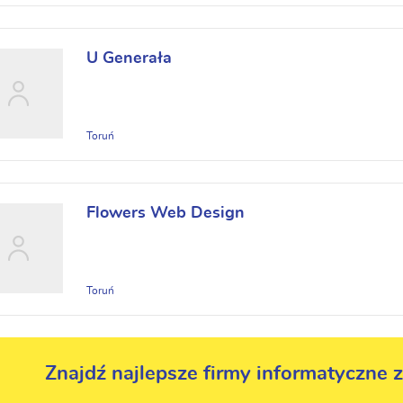
U Generała
Toruń
Flowers Web Design
Toruń
Znajdź najlepsze firmy informatyczne z