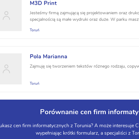
M3D Print
Jesteśmy firmą zajmującą się projektowaniem oraz dru
specjalnością są małe wydruki oraz duże. W parku masz
nawe...
Toruń
Pola Marianna
Zajmuję się tworzeniem tekstów różnego rodzaju, copywr
Toruń
Porównanie cen firm informat
ukasz cen firm informatycznych z Torunia? A może interesuje Ci
wypełniając krótki formularz, a specjaliści z To