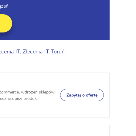
ązań
ecenia IT
,
Zlecenia IT Toruń
e-commerce, wdrożeń sklepów
Zapytaj o ofertę
czne opisy produk...