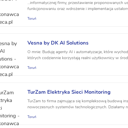
...informatycznej firmy, przestawienie proponowanych u
funkcjonowaniu oraz wdrożenie i implementacja ustalonyc
Toruń
Vesna by DK AI Solutions
O mnie: Buduję agenty AI i automatyzacje, które wycho
których codziennie korzystają realni użytkownicy w środ
Toruń
TurZam Elektryka Sieci Monitoring
TurZam to firma zajmująca się kompleksową budową insta
nowoczesnych systemów technologicznych. Działamy na r
Toruń