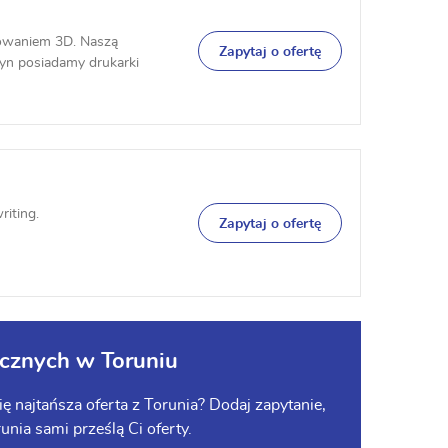
kowaniem 3D. Naszą
Zapytaj o ofertę
yn posiadamy drukarki
iting.
Zapytaj o ofertę
ycznych w Toruniu
ę najtańsza oferta z Torunia? Dodaj zapytanie,
runia sami prześlą Ci oferty.