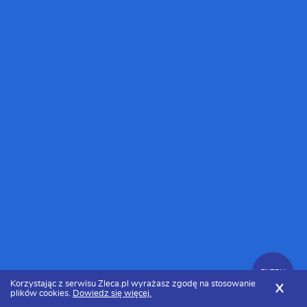
FILTRY
Korzystając z serwisu Zleca.pl wyrażasz zgodę na stosowanie
X
plików cookies.
Dowiedz się więcej.