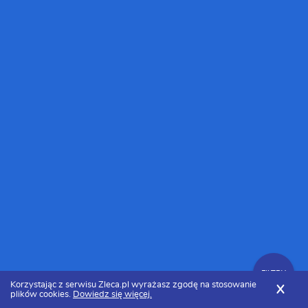
FILTRY
Korzystając z serwisu Zleca.pl wyrażasz zgodę na stosowanie
X
plików cookies.
Dowiedz się więcej.