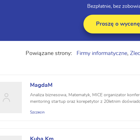
Bezpłatnie, bez zobowi
Proszę o wycenę
Powiązane strony:
Firmy informatyczne
,
Zlec
MagdaM
Analiza biznesowa, Matematyk, MICE organizator konfere
mentoring startup oraz korepetytor z 20letnim doświadcz
Szczecin
Kuba Km