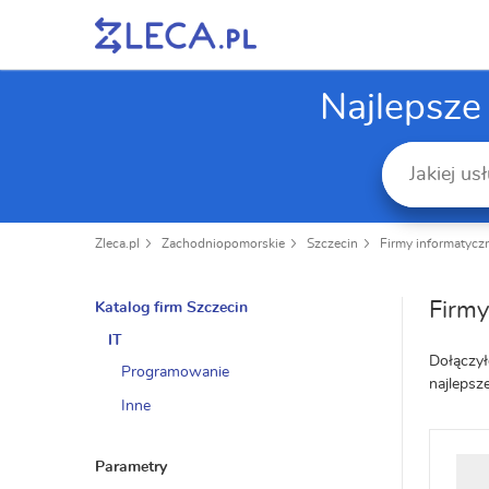
Najlepsze
Zleca.pl
Zachodniopomorskie
Szczecin
Firmy informatycz
Firmy
Katalog firm Szczecin
IT
Dołączył
Programowanie
najlepsz
Inne
Parametry