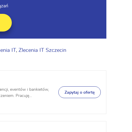
ązań
enia IT
,
Zlecenia IT Szczecin
ncji, eventów i bankietów,
Zapytaj o ofertę
eniem. Pracuję...