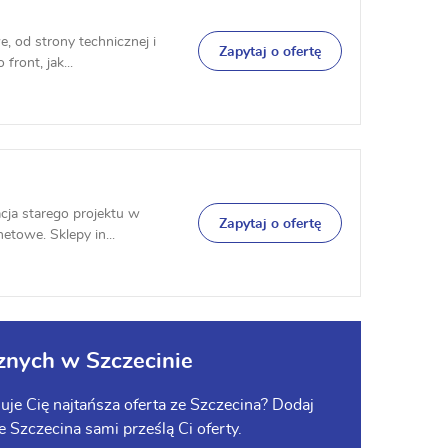
, od strony technicznej i
Zapytaj o ofertę
front, jak...
cja starego projektu w
Zapytaj o ofertę
etowe. Sklepy in...
znych w Szczecinie
je Cię najtańsza oferta ze Szczecina? Dodaj
ze Szczecina sami prześlą Ci oferty.