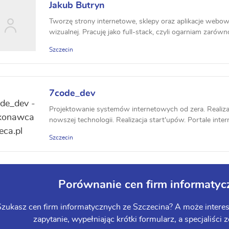
Jakub Butryn
Tworzę strony internetowe, sklepy oraz aplikacje webowe
wizualnej. Pracuję jako full-stack, czyli ogarniam zarówno 
Szczecin
7code_dev
Projektowanie systemów internetowych od zera. Realiza
nowszej technologii. Realizacja start'upów. Portale intern
Szczecin
Porównanie cen firm informatyc
zukasz cen firm informatycznych ze Szczecina? A może interesu
zapytanie, wypełniając krótki formularz, a specjaliści 