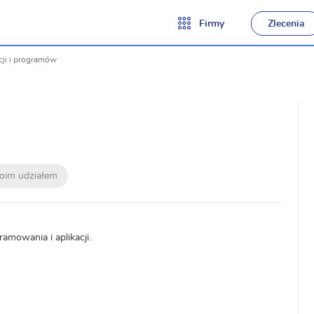
Firmy
Zlecenia
cji i programów
moim udziałem
amowania i aplikacji.