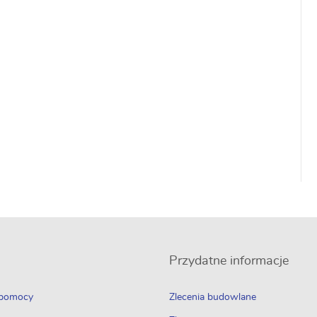
Przydatne informacje
 pomocy
Zlecenia budowlane