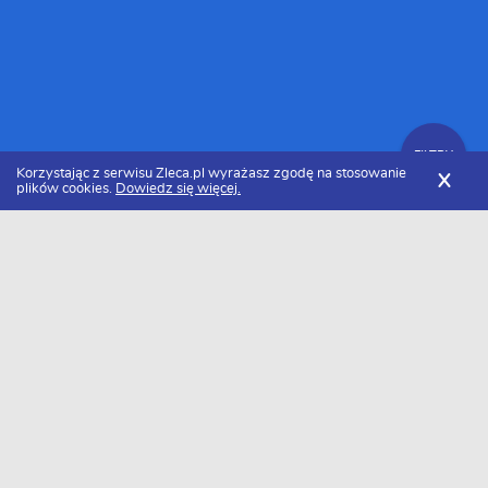
FILTRY
Korzystając z serwisu Zleca.pl wyrażasz zgodę na stosowanie
X
plików cookies.
Dowiedz się więcej.
Zleca.pl
Lubelskie
Lublin
Programiści aplikacji i programów
FILTRY
Programista aplikacji i programów Lublin
- Ranking 2026
Dołączyło do nas już 13 programistów aplikacji i programów z
Lublina. Wybierz spośród profili kandydatów najlepszego
wykonawcę. Oto ranking najlepszych programistów aplikacji i