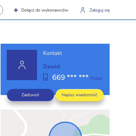
Dołącz do wykonawców
Zaloguj się
Kontakt
Dawid
669 *** ***
Pokaż
Zadzwoń
Napisz wiadomość