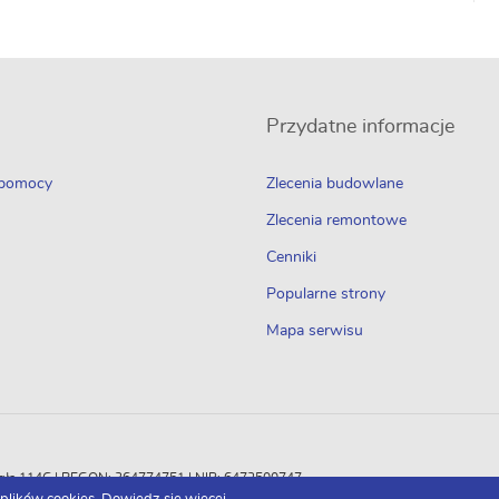
Przydatne informacje
 pomocy
Zlecenia budowlane
Zlecenia remontowe
Cenniki
Popularne strony
Mapa serwisu
Odległa 114C | REGON: 364774751 | NIP: 6472500747