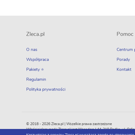
Zleca.pl
Pomoc
O nas
Centrum
Współpraca
Porady
Pakiety ⭐
Kontakt
Regulamin
Polityka prywatności
© 2018 - 2026 Zleca.pl | Wszelkie prawa zastrzeżone
Właścicielem marki Zleca.pl jest Wecoders | 44-310 Radlin, ul. 