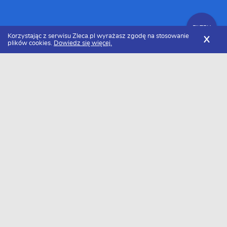
FILTRY
Korzystając z serwisu Zleca.pl wyrażasz zgodę na stosowanie
X
plików cookies.
Dowiedz się więcej.
Zleca.pl
Świętokrzyskie
Kielce
Programiści
FILTRY
programista Kielce - Ranking 2026
Dołączyło do nas już 10 programistów z Kielc. Wybierz spośród
profili kandydatów najlepszego wykonawcę. Oto ranking
najlepszych programistów z Kielc w 2026 roku.
Cyber Solutions Adam Wawrzyk
Usługi programistyczne: Tworzenie