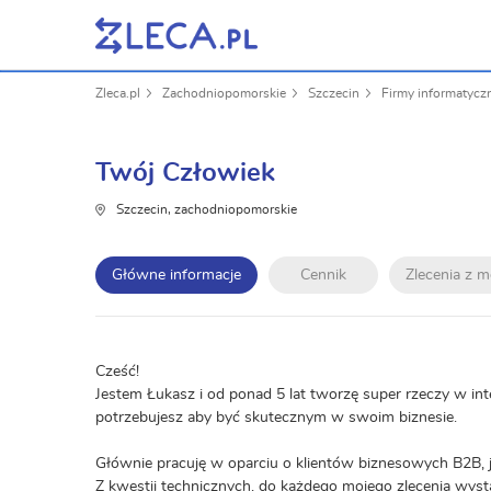
Zleca.pl
Zachodniopomorskie
Szczecin
Firmy informatycz
Twój Człowiek
Szczecin, zachodniopomorskie
Główne informacje
Cennik
Zlecenia z 
Cześć!
Jestem Łukasz i od ponad 5 lat tworzę super rzeczy w inte
potrzebujesz aby być skutecznym w swoim biznesie.
Głównie pracuję w oparciu o klientów biznesowych B2B, 
Z kwestii technicznych, do każdego mojego zlecenia wys