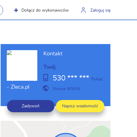
Dołącz do wykonawców
Zaloguj się
Kontakt
Twój
530 *** ***
Pokaż
Strona WWW
Zadzwoń
Napisz wiadomość