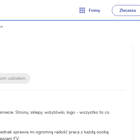
Firmy
Zlecenia
ne
moim udziałem
rnecie. Strony, sklepy, wizytówki, logo - wszystko to co
jednak sprawia mi ogromną radość praca z każdą osobą.
tawiam FV.