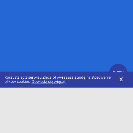
FILTRY
Korzystając z serwisu Zleca.pl wyrażasz zgodę na stosowanie
X
plików cookies.
Dowiedz się więcej.
Zleca.pl
Mazowieckie
Warszawa
Firmy informatyczne
Zlecenia IT
FILTRY
Data dodania