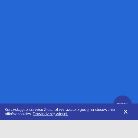
FILTRY
Korzystając z serwisu Zleca.pl wyrażasz zgodę na stosowanie
X
plików cookies.
Dowiedz się więcej.
Zleca.pl
Wielkopolskie
Kalisz
Firmy informatyczne
Zlecenia IT