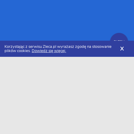
FILTRY
Korzystając z serwisu Zleca.pl wyrażasz zgodę na stosowanie
X
plików cookies.
Dowiedz się więcej.
Zleca.pl
Śląskie
Sosnowiec
Zlecenia dla freelancerów
FILTRY
Data dodania
Freelancer - lista zleceń z Sosnowca
Baza aktualnych zleceń - freelancer z Sosnowca. W naszej bazie
znajduje się 26 ogłoszeń. Zapoznaj się z ofertami zleceń freelancer
i wybierz te najlepsze. Jeśli jesteś wykonawcą i szukasz zleceń
freelancer w Sosnowcu załóż profil i daj się znaleźć