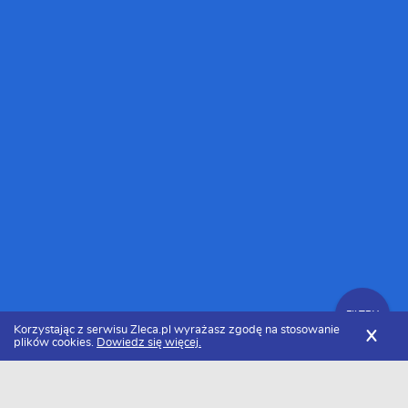
FILTRY
Korzystając z serwisu Zleca.pl wyrażasz zgodę na stosowanie
X
plików cookies.
Dowiedz się więcej.
Zleca.pl
Małopolskie
Tarnów
Firmy remontowe