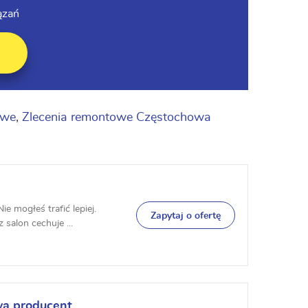
ązań
owe
,
Zlecenia remontowe Częstochowa
 mogłeś trafić lepiej.
Zapytaj o ofertę
 salon cechuje ...
wa producent