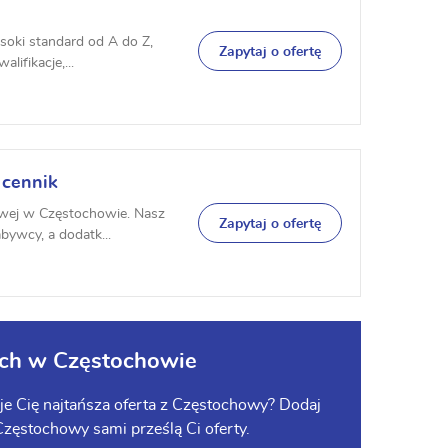
wysoki standard od A do Z,
Zapytaj o ofertę
ifikacje,...
 cennik
iowej w Częstochowie. Nasz
Zapytaj o ofertę
bywcy, a dodatk...
ch w Częstochowie
e Cię najtańsza oferta z Częstochowy? Dodaj
 Częstochowy sami prześlą Ci oferty.