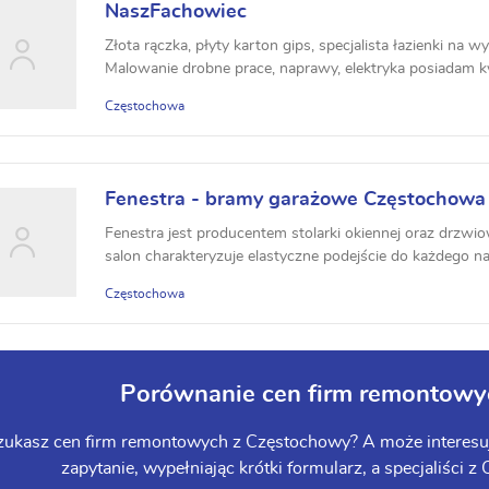
NaszFachowiec
Złota rączka, płyty karton gips, specjalista łazienki na 
Malowanie drobne prace, naprawy, elektryka posiadam kwal
Częstochowa
Fenestra - bramy garażowe Częstochowa
Fenestra jest producentem stolarki okiennej oraz drzw
salon charakteryzuje elastyczne podejście do każdego na
Częstochowa
Porównanie cen firm remontowy
zukasz cen firm remontowych z Częstochowy? A może interesuj
zapytanie, wypełniając krótki formularz, a specjaliści z