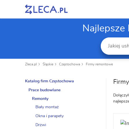
Najlepsze
Zleca.pl
Śląskie
Częstochowa
Firmy remontowe
Firm
Katalog firm Częstochowa
Prace budowlane
Dołączył
Remonty
najlepsz
Biały montaż
Okna i parapety
Drzwi