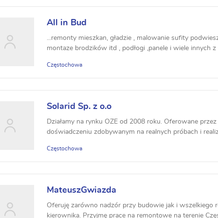
All in Bud
...remonty mieszkan, gładzie , malowanie sufity podwiesz
montaze brodzików itd , podłogi ,panele i wiele innych z 
Częstochowa
Solarid Sp. z o.o
Działamy na rynku OZE od 2008 roku. Oferowane przez 
doświadczeniu zdobywanym na realnych próbach i realiza
Częstochowa
MateuszGwiazda
Oferuję zarówno nadzór przy budowie jak i wszelkiego 
kierownika. Przyjmę prace na remontowe na terenie Częst