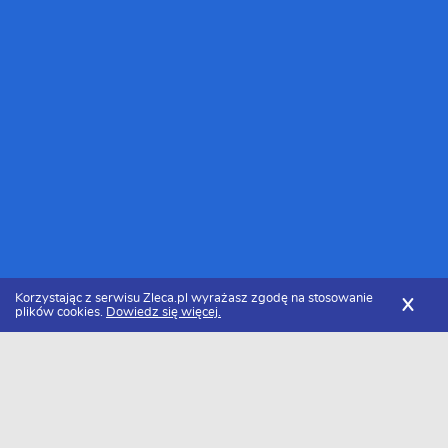
Korzystając z serwisu Zleca.pl wyrażasz zgodę na stosowanie
X
plików cookies.
Dowiedz się więcej.
Zleca.pl
śląskie
Częstochowa