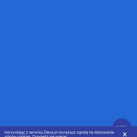
FILTRY
Korzystając z serwisu Zleca.pl wyrażasz zgodę na stosowanie
X
plików cookies.
Dowiedz się więcej.