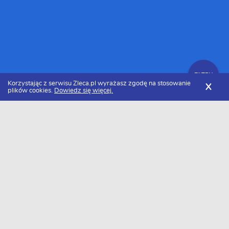
FILTRY
Korzystając z serwisu Zleca.pl wyrażasz zgodę na stosowanie
X
plików cookies.
Dowiedz się więcej.
Zleca.pl
Cennik mycia okien
Mycie drzwi balkonowych
FILTRY
Ile kosztuje mycie drzwi balkonowych w
2026 roku?
Za mycie drzwi balkonowych zapłacimy około 48 zł/szt.. Należy
pamiętać, że cena może się różnić w zależności od rejonu.