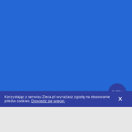
FILTRY
Korzystając z serwisu Zleca.pl wyrażasz zgodę na stosowanie
X
plików cookies.
Dowiedz się więcej.
Zleca.pl
Cennik projektowania stron internetowych
Projekt strony internetowej