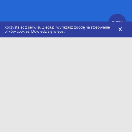
FILTRY
Korzystając z serwisu Zleca.pl wyrażasz zgodę na stosowanie
X
plików cookies.
Dowiedz się więcej.
Zleca.pl
Cennik projektowania stron internetowych
Modernizacja strony internetowej
FILTRY
Ile kosztuje modernizacja strony
internetowej w 2026 roku?
Za modernizacja strony internetowej zapłacimy około 25500
zł/usł.. Należy pamiętać, że cena może się różnić w zależności od
rejonu. Minimalna kwota jaką będziemy musieli zapłacić to około
1000 zł/usł., a maksymalna 50000 zł/usł..