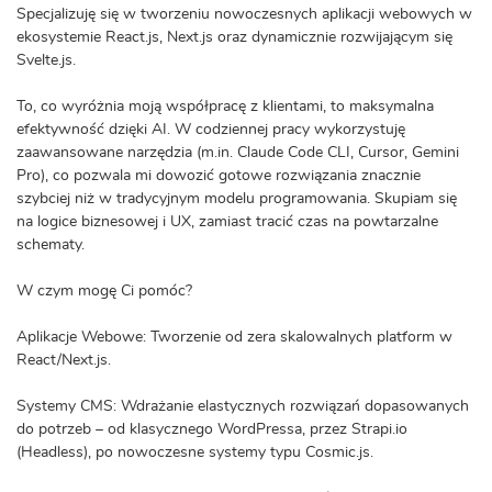
Specjalizuję się w tworzeniu nowoczesnych aplikacji webowych w
ekosystemie React.js, Next.js oraz dynamicznie rozwijającym się
Svelte.js.
To, co wyróżnia moją współpracę z klientami, to maksymalna
efektywność dzięki AI. W codziennej pracy wykorzystuję
zaawansowane narzędzia (m.in. Claude Code CLI, Cursor, Gemini
Pro), co pozwala mi dowozić gotowe rozwiązania znacznie
szybciej niż w tradycyjnym modelu programowania. Skupiam się
na logice biznesowej i UX, zamiast tracić czas na powtarzalne
schematy.
W czym mogę Ci pomóc?
Aplikacje Webowe: Tworzenie od zera skalowalnych platform w
React/Next.js.
Systemy CMS: Wdrażanie elastycznych rozwiązań dopasowanych
do potrzeb – od klasycznego WordPressa, przez Strapi.io
(Headless), po nowoczesne systemy typu Cosmic.js.