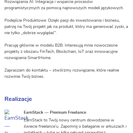
Rozwiązania AI: Integracja i wsparcie procesów
programistycznych za pomocą najnowszych modeli językowych.
Podejście Produktowe: Dzięki pasji do inwestowania i biznesu,
patrzę na Twój projekt jak na produkt, który ma generować zyski, a
nie tylko „dobrze wyglądać”.
Pracuję głównie w modelu B2B. Interesują mnie nowoczesne
projekty z obszaru FinTech, Blockchain, IoT oraz innowacyjne
rozwiązania SmartHome.
Zapraszam do kontaktu – stwórzmy rozwiązanie, które realnie
rozwinie Twój biznes.
Realizacje
EarnStack — Premium Freelance
EarnStack to Twój nowy centrum dowodzenia w
świecie freelance’u. Zapomnij o bałaganie w arkuszach i
notatkach – tutaj w kilka sekund sprawdzisz