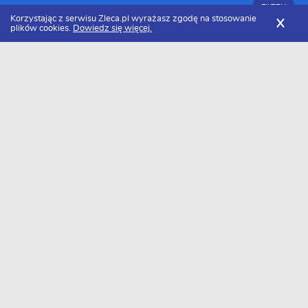
FILTRY
Korzystając z serwisu Zleca.pl wyrażasz zgodę na stosowanie
X
plików cookies.
Dowiedz się więcej.
Zleca.pl
Wielkopolskie
Poznań
Programiści
Zlecenia programistyczne
FILTRY
Data dodania
Aktualne zlecenia z kategorii Zlecenia
programistyczne w Poznaniu
Szukasz wykonawcy w tej kategorii?
Dodaj darmowe zlecenie
i otrzymaj oferty.
→
Dodaj zlecenie
4 oferty