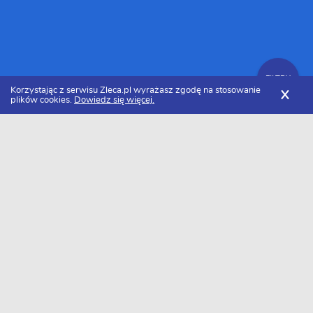
FILTRY
Korzystając z serwisu Zleca.pl wyrażasz zgodę na stosowanie
X
plików cookies.
Dowiedz się więcej.
Zleca.pl
Podlaskie
Białystok
Programiści
Zlecenia programistyczne
FILTRY
Data dodania
Aktualne zlecenia z kategorii Zlecenia
programistyczne w Białystoku
Szukasz wykonawcy w tej kategorii?
Dodaj darmowe zlecenie
i otrzymaj oferty.