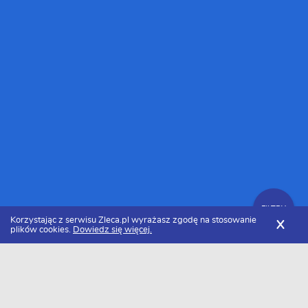
FILTRY
Korzystając z serwisu Zleca.pl wyrażasz zgodę na stosowanie
X
plików cookies.
Dowiedz się więcej.
Zleca.pl
Cennik tworzenia aplikacji
Tworzenie aplikacji webowej
FILTRY