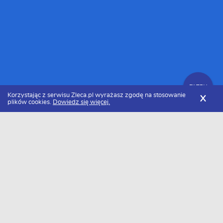
FILTRY
Korzystając z serwisu Zleca.pl wyrażasz zgodę na stosowanie
X
plików cookies.
Dowiedz się więcej.
Zleca.pl
Cennik tworzenia aplikacji
Integracja systemów
FILTRY
Ile kosztuje integracja systemów w 2026
roku?
Za integracja systemów zapłacimy około 16100 zł/h. Należy