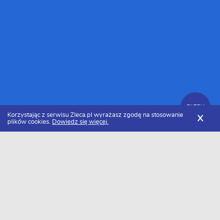
FILTRY
Korzystając z serwisu Zleca.pl wyrażasz zgodę na stosowanie
X
plików cookies.
Dowiedz się więcej.
Zleca.pl
Cennik projektowania stron internetowych
Stworzenie strony wizytówki
FILTRY
Ile kosztuje stworzenie strony wizytówki