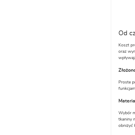
Od cz
Koszt pr
oraz wym
wpływają
Złożono
Proste p
funkcjam
Materia
Wybór ma
tkaniny 
obniżyć 