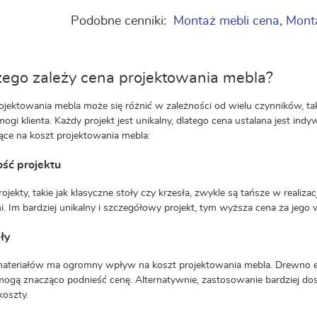
Podobne cenniki:
Montaż mebli cena
,
Mont
ego zależy cena projektowania mebla?
ojektowania mebla może się różnić w zależności od wielu czynników, tak
ogi klienta. Każdy projekt jest unikalny, dlatego cena ustalana jest ind
ce na koszt projektowania mebla:
ść projektu
rojekty, takie jak klasyczne stoły czy krzesła, zwykle są tańsze w real
i. Im bardziej unikalny i szczegółowy projekt, tym wyższa cena za jego
ły
teriałów ma ogromny wpływ na koszt projektowania mebla. Drewno egzo
mogą znacząco podnieść cenę. Alternatywnie, zastosowanie bardziej dos
koszty.