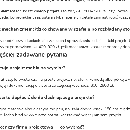
 elementach koszt całego projektu to zwykle 1800–3200 zł, czyli około
ada, bo projektant raz ustala styl, materiały i detale zamiast robić wszy
z mechanizmem: łóżko chowane w szafie albo rozkładany stó
ychodzi przy okuciach, siłownikach i sprawdzaniu kolizji — taki projekt 
ymi poprawkami za 400–900 zł, jeśli mechanizm zostanie dobrany dopier
ęściej zadawane pytania
ztuje projekt mebla na wymiar?
zł często wystarcza na prosty projekt, np. stolik, komodę albo półkę z
acją i dokumentacją dla stolarza częściej wychodzi 800–2500 zł.
arto dopłacić do dokładniejszego projektu?
gim materiale albo ciasnym miejscu, np. zabudowie wnęki 180 cm między
. Jeden błąd w wymiarze potrafi kosztować więcej niż sam projekt.
cer czy firma projektowa — co wybrać?