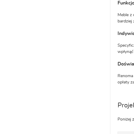
Funkcj
Meble z 
bardziej
Indywi
Specyfic
wpłynąć 
Doświa
Renoma i
opłaty z
Proje
Poniżej 