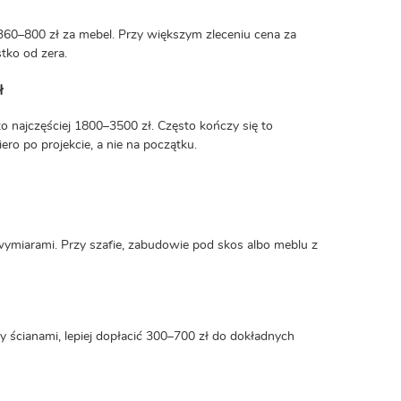
 360–800 zł za mebel. Przy większym zleceniu cena za
stko od zera.
ł
to najczęściej 1800–3500 zł. Często kończy się to
o po projekcie, a nie na początku.
 wymiarami. Przy szafie, zabudowie pod skos albo meblu z
 ścianami, lepiej dopłacić 300–700 zł do dokładnych