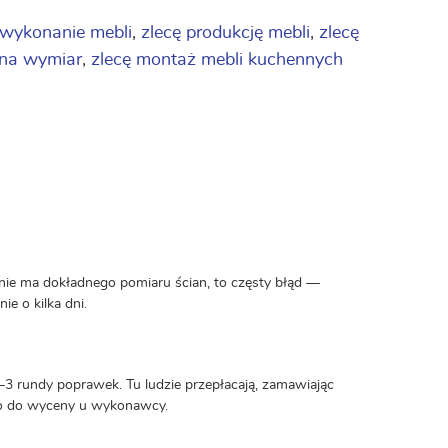
 wykonanie mebli
,
zlecę produkcję mebli
,
zlecę
 na wymiar
,
zlecę montaż mebli kuchennych
nie ma dokładnego pomiaru ścian, to częsty błąd —
e o kilka dni.
–3 rundy poprawek. Tu ludzie przepłacają, zamawiając
lko do wyceny u wykonawcy.