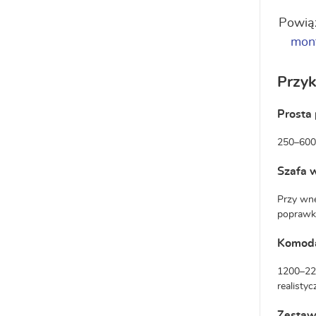
Powią
mont
Przy
Prosta 
250–600 
Szafa 
Przy wnę
poprawki
Komoda 
1200–220
realisty
Zestaw 