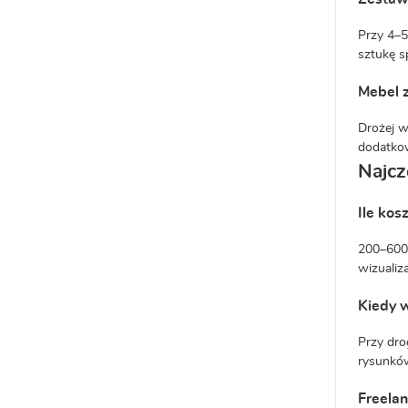
Przy 4–5
sztukę sp
Mebel 
Drożej w
dodatkow
Najcz
Ile kos
200–600 
wizualiz
Kiedy w
Przy dro
rysunków
Freelan