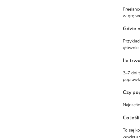
Freelanc
w grę wc
Gdzie n
Przykład
głównie 
Ile trw
3–7 dni 
poprawka
Czy pop
Najczęśc
Co jeśl
To się k
zawiera w