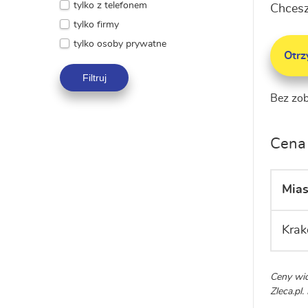
tylko z telefonem
Chcesz
tylko firmy
tylko osoby prywatne
Otr
Filtruj
Bez zo
Cena 
Mias
Kra
Ceny wid
Zleca.pl