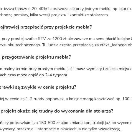
er bywa tańszy o 20–40% i sprawdza się przy jednym meblu, np. biurku 
hodzą pomiary, kilka wersji projektu i kontakt ze stolarzem.
ajłatwiej przepłacić przy projekcie mebla?
: przy prostej szafce RTV za 1200 zł nie zawsze ma sens płacić kolejne 800
rysunku technicznego. Tu ludzie często przepłacają za efekt „ładnego ob
a przygotowanie projektu mebla?
to realny termin przy prostym meblu, jeśli masz wymiary i zdjęcia miejsc
ch czas może dojść do 2–4 tygodni.
rawki są zwykle w cenie projektu?
iej w cenie są 1–2 rundy poprawek, a kolejne mogą kosztować np. 100–
i projekt okaże się trudny do wykonania dla stolarza?
ończy poprawkami za 150–500 zł albo zmianą konstrukcji już po wyceni
ymiary, przekroje i informacje o okuciach, a nie tylko wizualizację.