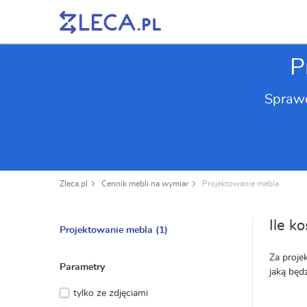
P
Sprawd
Zleca.pl
Cennik mebli na wymiar
Projektowanie mebla
Ile k
Projektowanie mebla
(1)
Za proje
Parametry
jaką będ
tylko ze zdjęciami