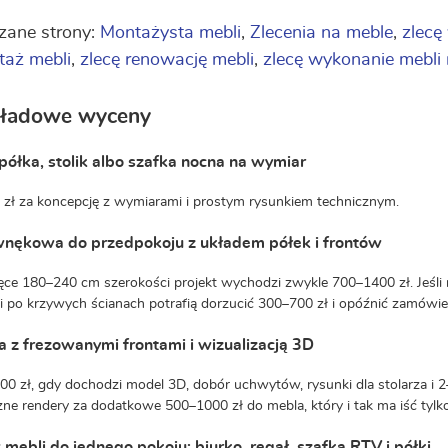
zane strony:
Montażysta mebli
,
Zlecenia na meble
,
zlecę
aż mebli
,
zlecę renowację mebli
,
zlecę wykonanie mebli
kładowe wyceny
półka, stolik albo szafka nocna na wymiar
zł za koncepcję z wymiarami i prostym rysunkiem technicznym.
wnękowa do przedpokoju z układem półek i frontów
ce 180–240 cm szerokości projekt wychodzi zwykle 700–1400 zł. Jeśli 
 po krzywych ścianach potrafią dorzucić 300–700 zł i opóźnić zamówieni
z frezowanymi frontami i wizualizacją 3D
0 zł, gdy dochodzi model 3D, dobór uchwytów, rysunki dla stolarza i 2
czne rendery za dodatkowe 500–1000 zł do mebla, który i tak ma iść ty
mebli do jednego pokoju: biurko, regał, szafka RTV i półki