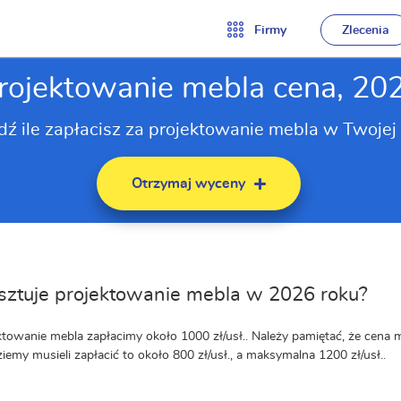
Firmy
Zlecenia
rojektowanie mebla cena, 20
ź ile zapłacisz za projektowanie mebla w Twojej 
Otrzymaj wyceny
osztuje projektowanie mebla w 2026 roku?
ktowanie mebla zapłacimy około 1000 zł/usł.. Należy pamiętać, że cena 
ziemy musieli zapłacić to około 800 zł/usł., a maksymalna 1200 zł/usł..