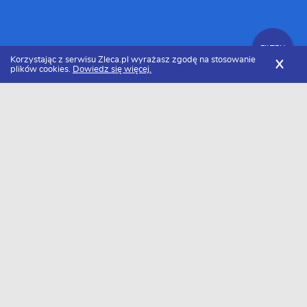
FILTRY
Korzystając z serwisu Zleca.pl wyrażasz zgodę na stosowanie
X
plików cookies.
Dowiedz się więcej.
Zleca.pl
Podlaskie
Białystok
Producenci i montażyści mebli
FILTRY
Montażysta mebli Białystok - Ranking
2026
Dołączyło do nas już 10 producentów i montażystów mebli z
Białystoku. Wybierz spośród profili kandydatów najlepszego
wykonawcę. Oto ranking najlepszych producentów lub
montażystów mebli z Białystoku w 2026 roku.