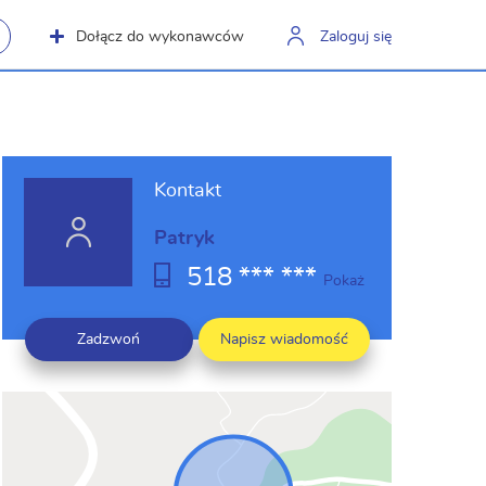
Dołącz do wykonawców
Zaloguj się
Kontakt
Patryk
518 *** ***
Pokaż
Zadzwoń
Napisz wiadomość