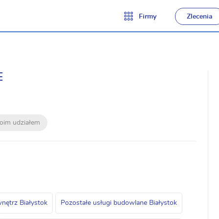
Firmy
Zlecenia
E
moim udziałem
wnętrz Białystok
Pozostałe usługi budowlane Białystok