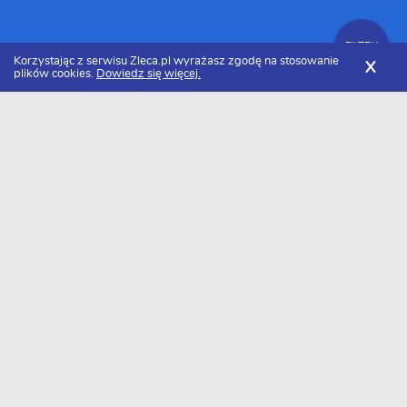
FILTRY
Korzystając z serwisu Zleca.pl wyrażasz zgodę na stosowanie
X
plików cookies.
Dowiedz się więcej.
Zleca.pl
Cennik renowacji zdjęć
Usuwanie rys ze zdjęcia
FILTRY
Ile kosztuje usuwanie rys ze zdjęcia w
2026 roku?
Za usuwanie rys ze zdjęcia zapłacimy około 60 zł/szt.. Należy
pamiętać, że cena może się różnić w zależności od rejonu.
Minimalna kwota jaką będziemy musieli zapłacić to około 20 zł/szt.,
a maksymalna 100 zł/szt..
Chcesz poznać dokładną cenę u siebie?