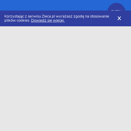
FILTRY
Korzystając z serwisu Zleca.pl wyrażasz zgodę na stosowanie
X
plików cookies.
Dowiedz się więcej.
Zleca.pl
Specjaliści od renowacji zdjęć
FILTRY
Specjaliści od renowacji zdjęć - Ranking
2026
Odnowa zdjęć
Dvbxtreme Sp.z o.o.
Oferujemy pełen zakres usług związanych z
tworzeniem oprogramowania — od koncepcji po
wdrożenie i utrzymanie. Tworzymy , Strony