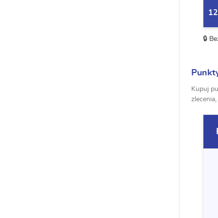
12
🔒 B
Punkty
Kupuj pu
zlecenia,