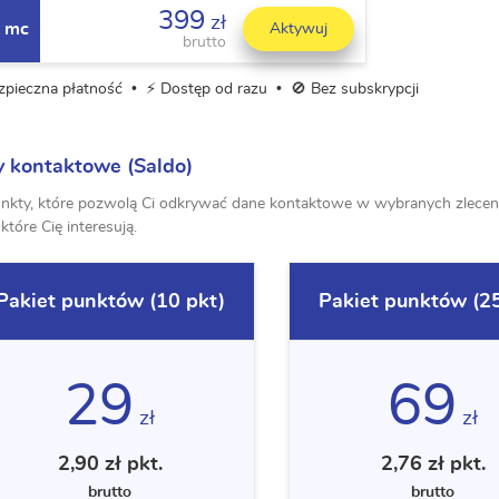
399
zł
 mc
Aktywuj
brutto
ezpieczna płatność • ⚡ Dostęp od razu • 🚫 Bez subskrypcji
 kontaktowe (Saldo)
nkty, które pozwolą Ci odkrywać dane kontaktowe w wybranych zlecenia
 które Cię interesują.
Pakiet punktów (10 pkt)
Pakiet punktów (25
29
69
zł
zł
2,90 zł pkt.
2,76 zł pkt.
brutto
brutto