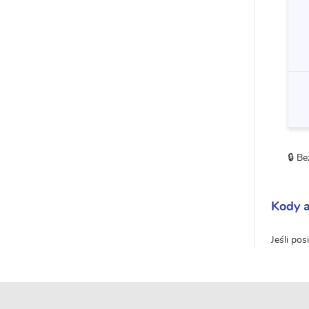
🔒 B
Kody 
Jeśli po