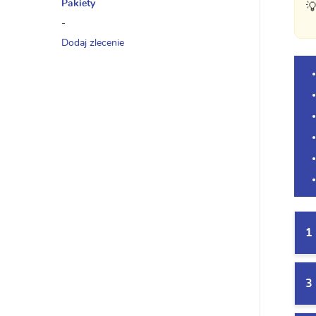
Pakiety

-
Dodaj zlecenie
1
3