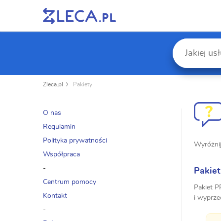
Zleca.pl
Pakiety
O nas
Regulamin
Polityka prywatności
Wyróżnij
Współpraca
-
Pakie
Centrum pomocy
Pakiet P
Kontakt
i wyprze
-