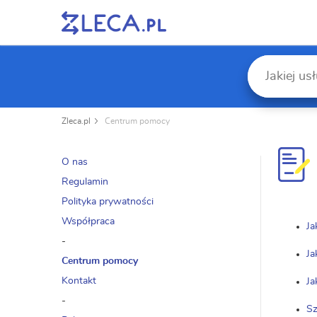
Zleca.pl
Centrum pomocy
O nas
Regulamin
Polityka prywatności
Współpraca
Ja
-
Ja
Centrum pomocy
Kontakt
Ja
-
Sz