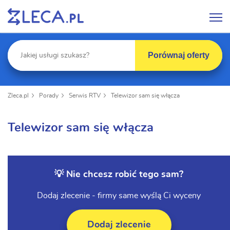
Porównaj oferty
Zleca.pl
Porady
Serwis RTV
Telewizor sam się włącza
Telewizor sam się włącza
💡 Nie chcesz robić tego sam?
Dodaj zlecenie - firmy same wyślą Ci wyceny
Dodaj zlecenie