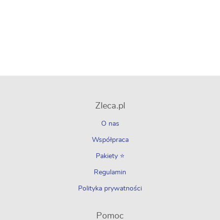
Zleca.pl
O nas
Współpraca
Pakiety ⭐
Regulamin
Polityka prywatności
Pomoc