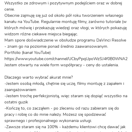
Wszystko ze zdrowym i pozytywnym podejściem oraz w dobrej
cenie.
Obecnie zajmuję się już od około pół roku tworzeniem własnego
kanału na YouTube. Regularnie montuję filmy, zarówno tutoriale (w
których mówię i przekazuję wiedzę) oraz vlogi, w których pokazuję
widzom różne ciekawe miejsca biegając.
Mam spore doświadczenie w obsłudze programu DaVinci Resolve
- znam go na poziomie ponad średnio zaawansowanym.
Portfolio (kanał YouTube)
https://www.youtube.com/channel/UCbyPpqUpoWzSJ4f0B0WNA2Q
Jestem otwarty na wiele form współpracy - ceny do ustalenia.
Dlaczego warto wybrać akurat mnie?
-Jestem osobą młodą, chętnie się uczę, filmy montuję z zapałem i
zaangażowaniem
-Jestem trochę perfekcjonistą, więc staram się dopiąć wszystko na
ostatni guzik
-Kończę to, co zacząłem - po zleceniu od razu zabieram się do
pracy i robię co do mnie należy. Możesz się spodziewać
sprawnego i profesjonalnego wykonania usługi.
-Zawsze staram się na 100% - każdemu klientowi chcę dawać jak