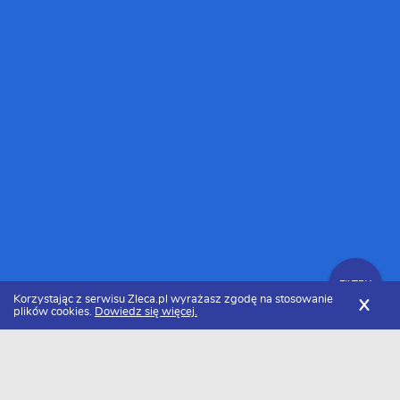
FILTRY
Korzystając z serwisu Zleca.pl wyrażasz zgodę na stosowanie
X
plików cookies.
Dowiedz się więcej.
Zleca.pl
Specjaliści od filmu i animacji
Zlecenia na film i animację