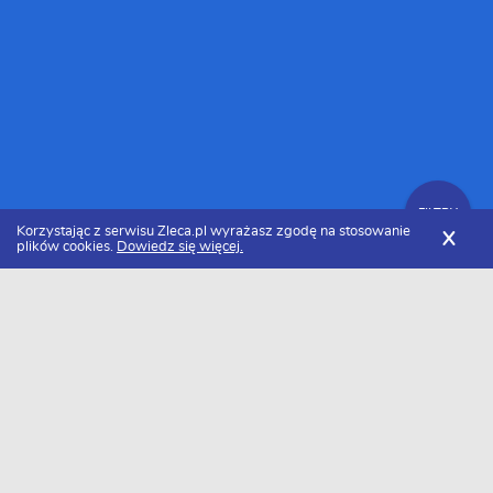
FILTRY
Korzystając z serwisu Zleca.pl wyrażasz zgodę na stosowanie
X
plików cookies.
Dowiedz się więcej.
Zleca.pl
Specjaliści od grafiki cyfrowej
Zlecenia na grafikę cyfrową
FILTRY
Data dodania
Aktualne zlecenia z kategorii Zlecenia na
grafikę cyfrową