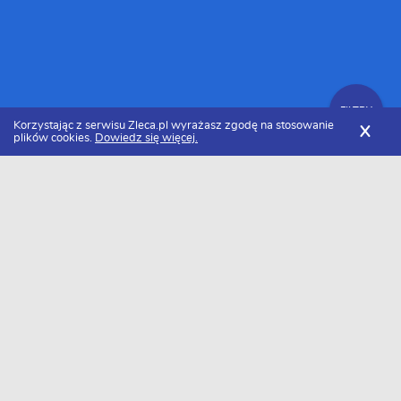
FILTRY
Korzystając z serwisu Zleca.pl wyrażasz zgodę na stosowanie
X
plików cookies.
Dowiedz się więcej.
Zleca.pl
Śląskie
Katowice
Specjaliści od grafiki cyfrowej
Zlecenia na grafikę cyfrową
FILTRY
Data dodania
Aktualne zlecenia z kategorii Zlecenia na
grafikę cyfrową w Katowicach
Szukasz wykonawcy w tej kategorii?