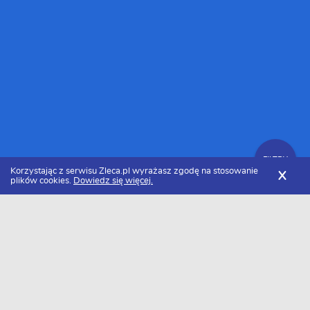
FILTRY
Korzystając z serwisu Zleca.pl wyrażasz zgodę na stosowanie
X
plików cookies.
Dowiedz się więcej.
Zleca.pl
Małopolskie
Specjaliści od filmu i animacji
Zlecenia na film i animację
FILTRY
Data dodania
Aktualne zlecenia z kategorii Zlecenia na