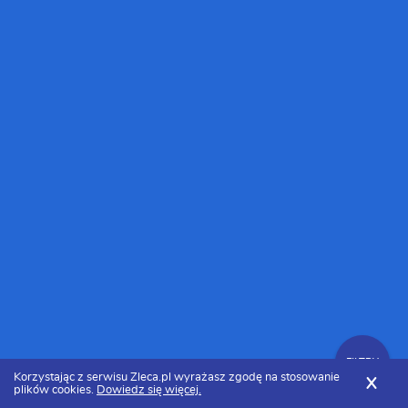
FILTRY
Korzystając z serwisu Zleca.pl wyrażasz zgodę na stosowanie
X
plików cookies.
Dowiedz się więcej.